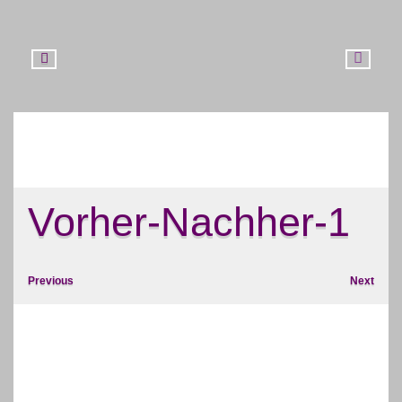
HOME
PROFIL
TEAM
NEWS
GALERIE
Vorher-Nachher-1
PREISE
KONTAKT
Previous
Next
JOBS