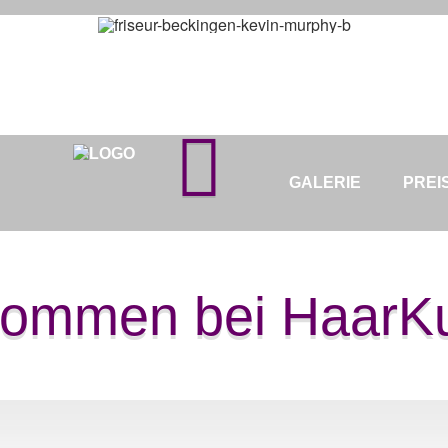
GALERIE
PREI
kommen bei HaarKu